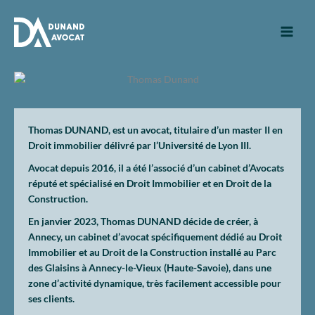
Aller
au
contenu
Thomas DUNAND, est un avocat, titulaire d’un master II en
Droit immobilier délivré par l’Université de Lyon III.
Avocat depuis 2016, il a été l’associé d’un cabinet d’Avocats
réputé et spécialisé en Droit Immobilier et en Droit de la
Construction.
En janvier 2023, Thomas DUNAND décide de créer, à
Annecy, un cabinet d’avocat spécifiquement dédié au Droit
Immobilier et au Droit de la Construction installé au Parc
des Glaisins à Annecy-le-Vieux (Haute-Savoie), dans une
zone d’activité dynamique, très facilement accessible pour
ses clients.