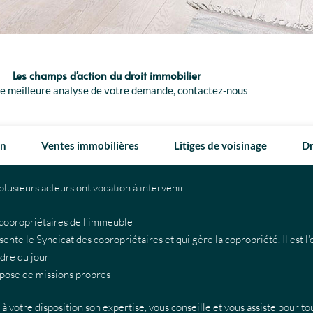
Les champs d'action du droit immobilier
e meilleure analyse de votre demande, contactez-nous
on
Ventes immobilières
Litiges de voisinage
Dr
lusieurs acteurs ont vocation à intervenir :
copropriétaires de l’immeuble
ente le Syndicat des copropriétaires et qui gère la copropriété. Il est l
rdre du jour
ispose de missions propres
re disposition son expertise, vous conseille et vous assiste pour tou