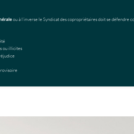
nérale
ou à l’inverse le Syndicat des copropriétaires doit se défendre c
été
ou illicites
réjudice
provisoire