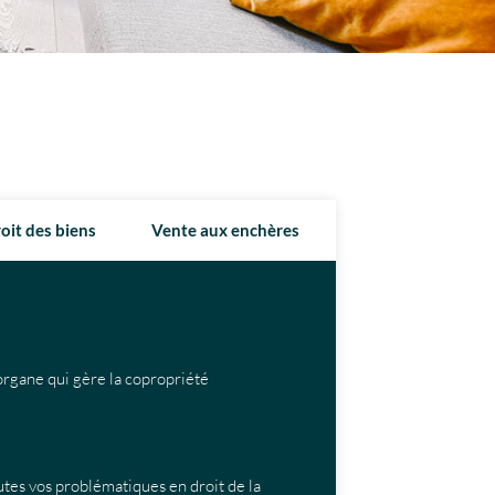
oit des biens
Vente aux enchères
’organe qui gère la copropriété
tes vos problématiques en droit de la