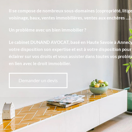
Il se compose de nombreux sous-domaines (copropriété, litig
voisinage, baux, ventes immobilières, ventes aux enchères …).
Un problème avec un bien immobilier ?
Le cabinet DUNAND AVOCAT, basé en Haute Savoie à Annecy
votre disposition son expertise et est à votre disposition pou
éclairer sur vos droits et vous assister dans toutes vos probl
en lien avec le droit immobilier.
Demander un devis