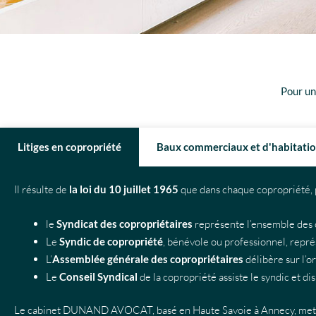
Pour un
Litiges en copropriété
Baux commerciaux et d'habitati
Il résulte de
la loi du 10 juillet 1965
que dans chaque copropriété, p
le
Syndicat des copropriétaires
représente l’ensemble des 
Le
Syndic de copropriété
, bénévole ou professionnel, représ
L’
Assemblée générale des copropriétaires
délibère sur l’o
Le
Conseil Syndical
de la copropriété assiste le syndic et d
Le cabinet DUNAND AVOCAT, basé en Haute Savoie à Annecy, met à vot