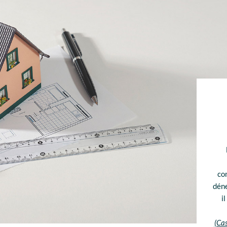
co
déne
i
(Cas