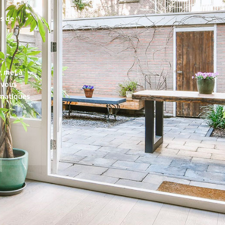
es de
, met à
r vous
ématiques